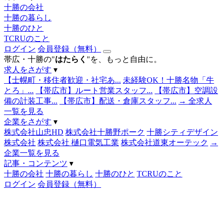
十勝の会社
十勝の暮らし
十勝のひと
TCRUのこと
ログイン
会員登録（無料）
帯広・十勝の"
はたらく
"を、もっと自由に。
求人をさがす
▾
【士幌町・移住者歓迎・社宅あ...
未経験OK！十勝名物「牛
とろ」...
【帯広市】ルート営業スタッフ...
【帯広市】空調設
備の計装工事...
【帯広市】配送・倉庫スタッフ...
→ 全求人
一覧を見る
企業をさがす
▾
株式会社山忠HD
株式会社十勝野ポーク
十勝シティデザイン
株式会社
株式会社 樋口電気工業
株式会社道東オーテック
→
企業一覧を見る
記事・コンテンツ
▾
十勝の会社
十勝の暮らし
十勝のひと
TCRUのこと
ログイン
会員登録（無料）