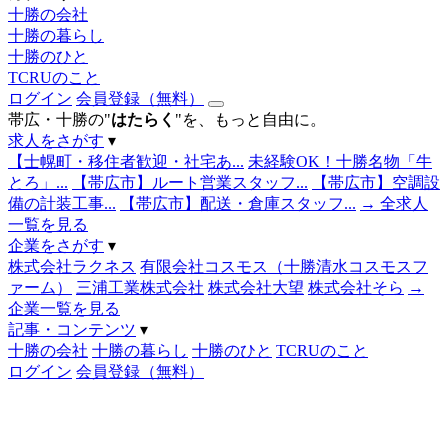
十勝の会社
十勝の暮らし
十勝のひと
TCRUのこと
ログイン
会員登録（無料）
帯広・十勝の"
はたらく
"を、もっと自由に。
求人をさがす
▾
【士幌町・移住者歓迎・社宅あ...
未経験OK！十勝名物「牛
とろ」...
【帯広市】ルート営業スタッフ...
【帯広市】空調設
備の計装工事...
【帯広市】配送・倉庫スタッフ...
→ 全求人
一覧を見る
企業をさがす
▾
株式会社ラクネス
有限会社コスモス（十勝清水コスモスフ
ァーム）
三浦工業株式会社
株式会社大望
株式会社そら
→
企業一覧を見る
記事・コンテンツ
▾
十勝の会社
十勝の暮らし
十勝のひと
TCRUのこと
ログイン
会員登録（無料）