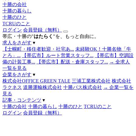
十勝の会社
十勝の暮らし
十勝のひと
TCRUのこと
ログイン
会員登録（無料）
帯広・十勝の"
はたらく
"を、もっと自由に。
求人をさがす
▾
【士幌町・移住者歓迎・社宅あ...
未経験OK！十勝名物「牛
とろ」...
【帯広市】ルート営業スタッフ...
【帯広市】空調設
備の計装工事...
【帯広市】配送・倉庫スタッフ...
→ 全求人
一覧を見る
企業をさがす
▾
株式会社OFFICE GREEN TALE
三浦工業株式会社
株式会社
ラクネス
道勝運輸株式会社
十勝バス株式会社
→ 企業一覧を
見る
記事・コンテンツ
▾
十勝の会社
十勝の暮らし
十勝のひと
TCRUのこと
ログイン
会員登録（無料）