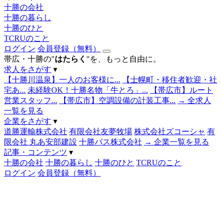
十勝の会社
十勝の暮らし
十勝のひと
TCRUのこと
ログイン
会員登録（無料）
帯広・十勝の"
はたらく
"を、もっと自由に。
求人をさがす
▾
【十勝川温泉】一人のお客様に...
【士幌町・移住者歓迎・社
宅あ...
未経験OK！十勝名物「牛とろ」...
【帯広市】ルート
営業スタッフ...
【帯広市】空調設備の計装工事...
→ 全求人
一覧を見る
企業をさがす
▾
道勝運輸株式会社
有限会社友夢牧場
株式会社ズコーシャ
有
限会社 丸あ安部建設
十勝バス株式会社
→ 企業一覧を見る
記事・コンテンツ
▾
十勝の会社
十勝の暮らし
十勝のひと
TCRUのこと
ログイン
会員登録（無料）