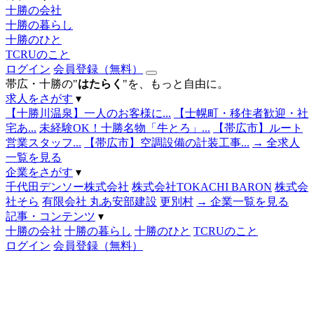
十勝の会社
十勝の暮らし
十勝のひと
TCRUのこと
ログイン
会員登録（無料）
帯広・十勝の"
はたらく
"を、もっと自由に。
求人をさがす
▾
【十勝川温泉】一人のお客様に...
【士幌町・移住者歓迎・社
宅あ...
未経験OK！十勝名物「牛とろ」...
【帯広市】ルート
営業スタッフ...
【帯広市】空調設備の計装工事...
→ 全求人
一覧を見る
企業をさがす
▾
千代田デンソー株式会社
株式会社TOKACHI BARON
株式会
社そら
有限会社 丸あ安部建設
更別村
→ 企業一覧を見る
記事・コンテンツ
▾
十勝の会社
十勝の暮らし
十勝のひと
TCRUのこと
ログイン
会員登録（無料）