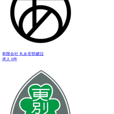
有限会社 丸あ安部建設
求人 0件