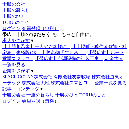
十勝の会社
十勝の暮らし
十勝のひと
TCRUのこと
ログイン
会員登録（無料）
帯広・十勝の"
はたらく
"を、もっと自由に。
求人をさがす
▾
【十勝川温泉】一人のお客様に...
【士幌町・移住者歓迎・社
宅あ...
未経験OK！十勝名物「牛とろ」...
【帯広市】ルート
営業スタッフ...
【帯広市】空調設備の計装工事...
→ 全求人
一覧を見る
企業をさがす
▾
SPACE COTAN株式会社
有限会社友夢牧場
株式会社道東オ
ーテック
株式会社大地
株式会社スマヒロ
→ 企業一覧を見る
記事・コンテンツ
▾
十勝の会社
十勝の暮らし
十勝のひと
TCRUのこと
ログイン
会員登録（無料）