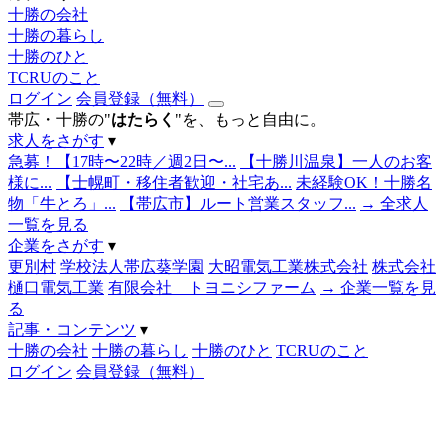
十勝の会社
十勝の暮らし
十勝のひと
TCRUのこと
ログイン
会員登録（無料）
帯広・十勝の"
はたらく
"を、もっと自由に。
求人をさがす
▾
急募！【17時〜22時／週2日〜...
【十勝川温泉】一人のお客
様に...
【士幌町・移住者歓迎・社宅あ...
未経験OK！十勝名
物「牛とろ」...
【帯広市】ルート営業スタッフ...
→ 全求人
一覧を見る
企業をさがす
▾
更別村
学校法人帯広葵学園
大昭電気工業株式会社
株式会社
樋口電気工業
有限会社 トヨニシファーム
→ 企業一覧を見
る
記事・コンテンツ
▾
十勝の会社
十勝の暮らし
十勝のひと
TCRUのこと
ログイン
会員登録（無料）