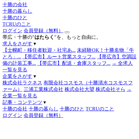
十勝の会社
十勝の暮らし
十勝のひと
TCRUのこと
ログイン
会員登録（無料）
帯広・十勝の"
はたらく
"を、もっと自由に。
求人をさがす
▾
【士幌町・移住者歓迎・社宅あ...
未経験OK！十勝名物「牛
とろ」...
【帯広市】ルート営業スタッフ...
【帯広市】空調設
備の計装工事...
【帯広市】配送・倉庫スタッフ...
→ 全求人
一覧を見る
企業をさがす
▾
株式会社ラクネス
有限会社コスモス（十勝清水コスモスフ
ァーム）
三浦工業株式会社
株式会社大望
株式会社そら
→
企業一覧を見る
記事・コンテンツ
▾
十勝の会社
十勝の暮らし
十勝のひと
TCRUのこと
ログイン
会員登録（無料）