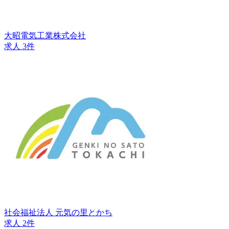
大昭電気工業株式会社
求人 3件
社会福祉法人 元気の里とかち
求人 2件