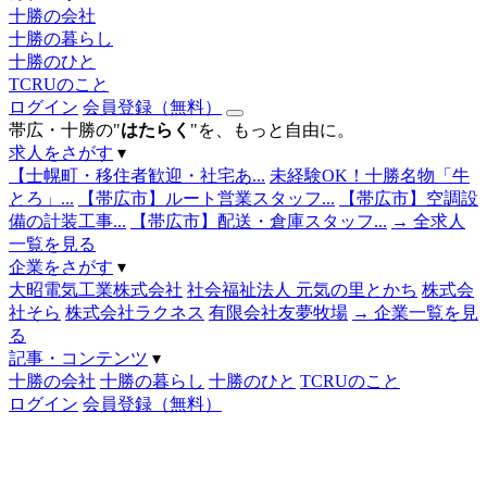
十勝の会社
十勝の暮らし
十勝のひと
TCRUのこと
ログイン
会員登録（無料）
帯広・十勝の"
はたらく
"を、もっと自由に。
求人をさがす
▾
【士幌町・移住者歓迎・社宅あ...
未経験OK！十勝名物「牛
とろ」...
【帯広市】ルート営業スタッフ...
【帯広市】空調設
備の計装工事...
【帯広市】配送・倉庫スタッフ...
→ 全求人
一覧を見る
企業をさがす
▾
大昭電気工業株式会社
社会福祉法人 元気の里とかち
株式会
社そら
株式会社ラクネス
有限会社友夢牧場
→ 企業一覧を見
る
記事・コンテンツ
▾
十勝の会社
十勝の暮らし
十勝のひと
TCRUのこと
ログイン
会員登録（無料）