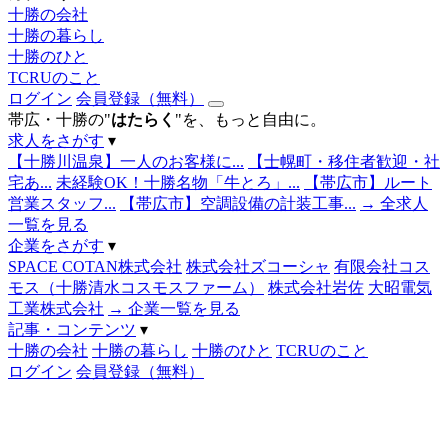
十勝の会社
十勝の暮らし
十勝のひと
TCRUのこと
ログイン
会員登録（無料）
帯広・十勝の"
はたらく
"を、もっと自由に。
求人をさがす
▾
【十勝川温泉】一人のお客様に...
【士幌町・移住者歓迎・社
宅あ...
未経験OK！十勝名物「牛とろ」...
【帯広市】ルート
営業スタッフ...
【帯広市】空調設備の計装工事...
→ 全求人
一覧を見る
企業をさがす
▾
SPACE COTAN株式会社
株式会社ズコーシャ
有限会社コス
モス（十勝清水コスモスファーム）
株式会社岩佐
大昭電気
工業株式会社
→ 企業一覧を見る
記事・コンテンツ
▾
十勝の会社
十勝の暮らし
十勝のひと
TCRUのこと
ログイン
会員登録（無料）