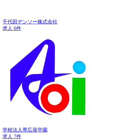
千代田デンソー株式会社
求人 0件
学校法人帯広葵学園
求人 7件