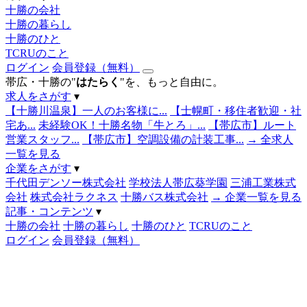
十勝の会社
十勝の暮らし
十勝のひと
TCRUのこと
ログイン
会員登録（無料）
帯広・十勝の"
はたらく
"を、もっと自由に。
求人をさがす
▾
【十勝川温泉】一人のお客様に...
【士幌町・移住者歓迎・社
宅あ...
未経験OK！十勝名物「牛とろ」...
【帯広市】ルート
営業スタッフ...
【帯広市】空調設備の計装工事...
→ 全求人
一覧を見る
企業をさがす
▾
千代田デンソー株式会社
学校法人帯広葵学園
三浦工業株式
会社
株式会社ラクネス
十勝バス株式会社
→ 企業一覧を見る
記事・コンテンツ
▾
十勝の会社
十勝の暮らし
十勝のひと
TCRUのこと
ログイン
会員登録（無料）