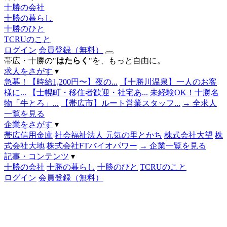
十勝の会社
十勝の暮らし
十勝のひと
TCRUのこと
ログイン
会員登録（無料）
帯広・十勝の"
はたらく
"を、もっと自由に。
求人をさがす
▾
急募！【時給1,200円〜】夜の...
【十勝川温泉】一人のお客
様に...
【士幌町・移住者歓迎・社宅あ...
未経験OK！十勝名
物「牛とろ」...
【帯広市】ルート営業スタッフ...
→ 全求人
一覧を見る
企業をさがす
▾
帯広信用金庫
社会福祉法人 元気の里とかち
株式会社大望
株
式会社大地
株式会社FTバイオパワー
→ 企業一覧を見る
記事・コンテンツ
▾
十勝の会社
十勝の暮らし
十勝のひと
TCRUのこと
ログイン
会員登録（無料）