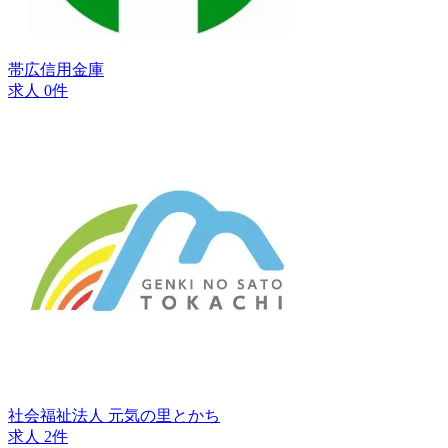
帯広信用金庫
求人 0件
社会福祉法人 元気の里とかち
求人 2件