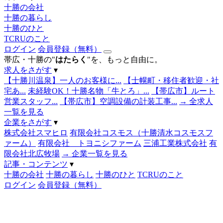
十勝の会社
十勝の暮らし
十勝のひと
TCRUのこと
ログイン
会員登録（無料）
帯広・十勝の"
はたらく
"を、もっと自由に。
求人をさがす
▾
【十勝川温泉】一人のお客様に...
【士幌町・移住者歓迎・社
宅あ...
未経験OK！十勝名物「牛とろ」...
【帯広市】ルート
営業スタッフ...
【帯広市】空調設備の計装工事...
→ 全求人
一覧を見る
企業をさがす
▾
株式会社スマヒロ
有限会社コスモス（十勝清水コスモスフ
ァーム）
有限会社 トヨニシファーム
三浦工業株式会社
有
限会社北広牧場
→ 企業一覧を見る
記事・コンテンツ
▾
十勝の会社
十勝の暮らし
十勝のひと
TCRUのこと
ログイン
会員登録（無料）