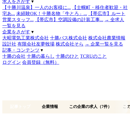
求人をさがす
▾
【十勝川温泉】一人のお客様に...
【士幌町・移住者歓迎・社
宅あ...
未経験OK！十勝名物「牛とろ」...
【帯広市】ルート
営業スタッフ...
【帯広市】空調設備の計装工事...
→ 全求人
一覧を見る
企業をさがす
▾
大昭電気工業株式会社
十勝バス株式会社
株式会社農業情報
設計社
有限会社友夢牧場
株式会社そら
→ 企業一覧を見る
記事・コンテンツ
▾
十勝の会社
十勝の暮らし
十勝のひと
TCRUのこと
ログイン
会員登録（無料）
記事トップ
企業情報
この企業の求人（7件）
こ