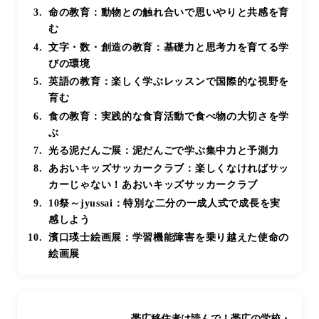
命の教育：動物との触れ合いで思いやりと共感を育
む
文字・数・創造の教育：基礎力と思考力を育てる学
びの環境
英語の教育：楽しく学ぶレッスンで国際的な視野を
育む
食の教育：実践的な食育活動で食べ物の大切さを学
ぶ
光る泥だんご展：泥だんごで学ぶ集中力と予測力
あおいキッズサッカークラブ：楽しくなければサッ
カーじゃない！あおいキッズサッカークラブ
10祭～jyussai：特別な二分の一成人式で成長を実
感しよう
濱口瑛士絵画展：学習機能障害を乗り越えた使命の
絵画展
帯広移住者は読んで！帯広の学校・