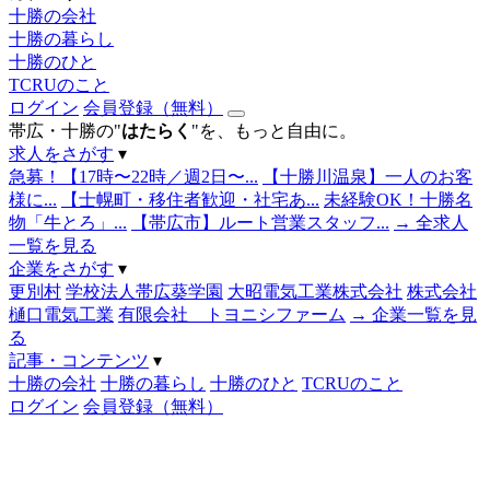
十勝の会社
十勝の暮らし
十勝のひと
TCRUのこと
ログイン
会員登録（無料）
帯広・十勝の"
はたらく
"を、もっと自由に。
求人をさがす
▾
急募！【17時〜22時／週2日〜...
【十勝川温泉】一人のお客
様に...
【士幌町・移住者歓迎・社宅あ...
未経験OK！十勝名
物「牛とろ」...
【帯広市】ルート営業スタッフ...
→ 全求人
一覧を見る
企業をさがす
▾
更別村
学校法人帯広葵学園
大昭電気工業株式会社
株式会社
樋口電気工業
有限会社 トヨニシファーム
→ 企業一覧を見
る
記事・コンテンツ
▾
十勝の会社
十勝の暮らし
十勝のひと
TCRUのこと
ログイン
会員登録（無料）