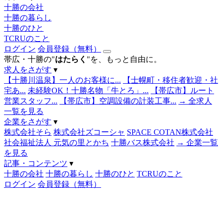
十勝の会社
十勝の暮らし
十勝のひと
TCRUのこと
ログイン
会員登録（無料）
帯広・十勝の"
はたらく
"を、もっと自由に。
求人をさがす
▾
【十勝川温泉】一人のお客様に...
【士幌町・移住者歓迎・社
宅あ...
未経験OK！十勝名物「牛とろ」...
【帯広市】ルート
営業スタッフ...
【帯広市】空調設備の計装工事...
→ 全求人
一覧を見る
企業をさがす
▾
株式会社そら
株式会社ズコーシャ
SPACE COTAN株式会社
社会福祉法人 元気の里とかち
十勝バス株式会社
→ 企業一覧
を見る
記事・コンテンツ
▾
十勝の会社
十勝の暮らし
十勝のひと
TCRUのこと
ログイン
会員登録（無料）