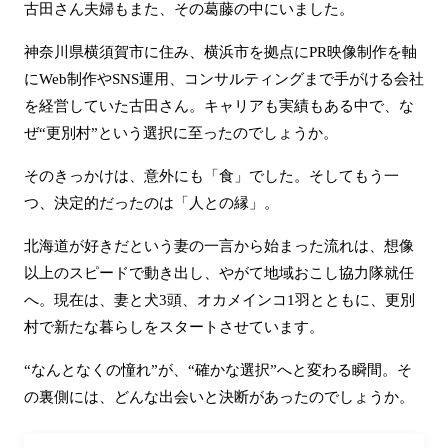
古田さん夫婦もまた、その葛藤の中にいました。
神奈川県横須賀市に住み、横浜市を拠点にPR映像制作を軸
にWeb制作やSNS運用、コンサルティングまで手がける会社
を経営していた古田さん。キャリアも実績もある中で、な
ぜ“更別村”という選択に至ったのでしょうか。
そのきっかけは、意外にも「食」でした。そしてもう一
つ、決定的だったのは「人との縁」。
北海道が好きだという妻の一言から始まった流れは、想像
以上のスピードで動き出し、やがて地域おこし協力隊就任
へ。現在は、妻と犬3頭、オカメインコ1羽とともに、更別
村で新たな暮らしをスタートさせています。
“なんとなくの憧れ”が、“確かな選択”へと変わる瞬間。そ
の裏側には、どんな出会いと決断があったのでしょうか。