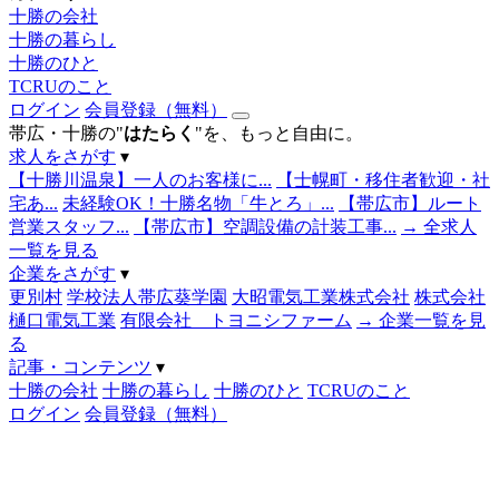
十勝の会社
十勝の暮らし
十勝のひと
TCRUのこと
ログイン
会員登録（無料）
帯広・十勝の"
はたらく
"を、もっと自由に。
求人をさがす
▾
【十勝川温泉】一人のお客様に...
【士幌町・移住者歓迎・社
宅あ...
未経験OK！十勝名物「牛とろ」...
【帯広市】ルート
営業スタッフ...
【帯広市】空調設備の計装工事...
→ 全求人
一覧を見る
企業をさがす
▾
更別村
学校法人帯広葵学園
大昭電気工業株式会社
株式会社
樋口電気工業
有限会社 トヨニシファーム
→ 企業一覧を見
る
記事・コンテンツ
▾
十勝の会社
十勝の暮らし
十勝のひと
TCRUのこと
ログイン
会員登録（無料）