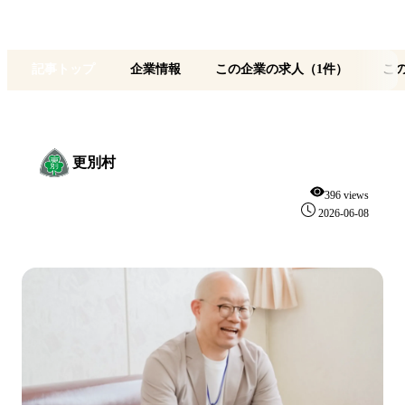
記事トップ
企業情報
この企業の求人（1件）
こ
更別村
396 views
2026-06-08