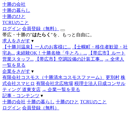
十勝の会社
十勝の暮らし
十勝のひと
TCRUのこと
ログイン
会員登録（無料）
帯広・十勝の"
はたらく
"を、もっと自由に。
求人をさがす
▾
【十勝川温泉】一人のお客様に...
【士幌町・移住者歓迎・社
宅あ...
未経験OK！十勝名物「牛とろ」...
【帯広市】ルート
営業スタッフ...
【帯広市】空調設備の計装工事...
→ 全求人
一覧を見る
企業をさがす
▾
有限会社コスモス（十勝清水コスモスファーム）
更別村
株
式会社スマヒロ
有限会社北広牧場
税理士法人日成コンサル
ティング 道東支店
→ 企業一覧を見る
記事・コンテンツ
▾
十勝の会社
十勝の暮らし
十勝のひと
TCRUのこと
ログイン
会員登録（無料）