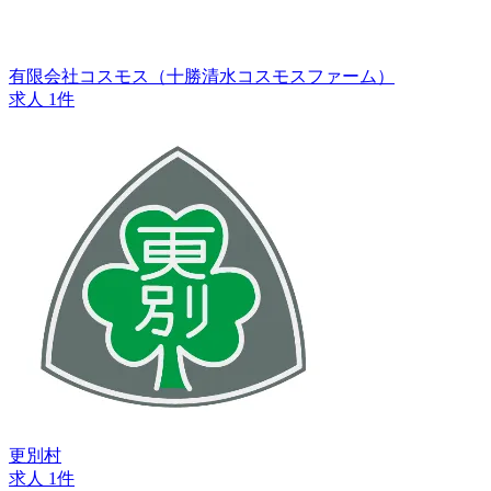
有限会社コスモス（十勝清水コスモスファーム）
求人 1件
更別村
求人 1件