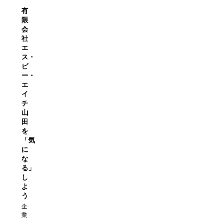
有
限
会
社
エ
ス・
ピ
ー・
エ
イ
チ
山
田
を
「気
に
な
る」
し
よ
う
企
業