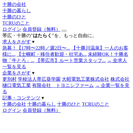
十勝の会社
十勝の暮らし
十勝のひと
TCRUのこと
ログイン
会員登録（無料）
帯広・十勝の"
はたらく
"を、もっと自由に。
求人をさがす
▾
急募！【17時〜22時／週2日〜...
【十勝川温泉】一人のお客
様に...
【士幌町・移住者歓迎・社宅あ...
未経験OK！十勝名
物「牛とろ」...
【帯広市】ルート営業スタッフ...
→ 全求人
一覧を見る
企業をさがす
▾
更別村
学校法人帯広葵学園
大昭電気工業株式会社
株式会社
樋口電気工業
有限会社 トヨニシファーム
→ 企業一覧を見
る
記事・コンテンツ
▾
十勝の会社
十勝の暮らし
十勝のひと
TCRUのこと
ログイン
会員登録（無料）