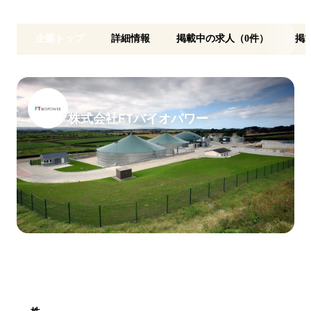
企業トップ
詳細情報
掲載中の求人（0件）
掲
株式会社FTバイオパワー