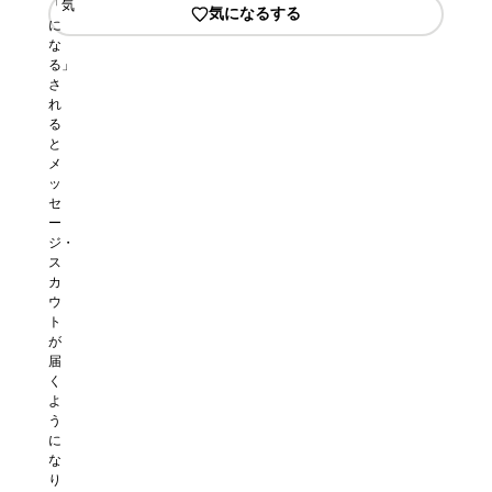
「気
気になるする
に
な
る」
さ
れ
る
と
メ
ッ
セ
ー
ジ・
ス
カ
ウ
ト
が
届
く
よ
う
に
な
り