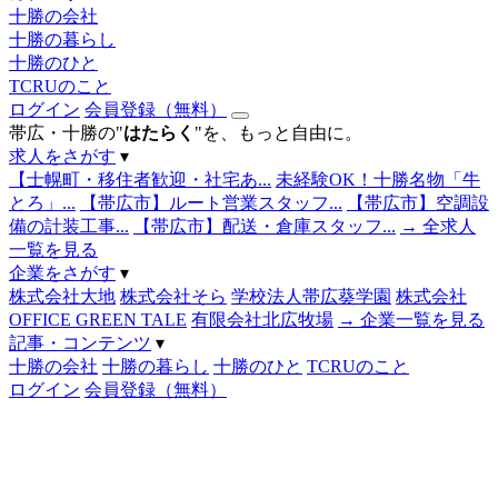
十勝の会社
十勝の暮らし
十勝のひと
TCRUのこと
ログイン
会員登録（無料）
帯広・十勝の"
はたらく
"を、もっと自由に。
求人をさがす
▾
【士幌町・移住者歓迎・社宅あ...
未経験OK！十勝名物「牛
とろ」...
【帯広市】ルート営業スタッフ...
【帯広市】空調設
備の計装工事...
【帯広市】配送・倉庫スタッフ...
→ 全求人
一覧を見る
企業をさがす
▾
株式会社大地
株式会社そら
学校法人帯広葵学園
株式会社
OFFICE GREEN TALE
有限会社北広牧場
→ 企業一覧を見る
記事・コンテンツ
▾
十勝の会社
十勝の暮らし
十勝のひと
TCRUのこと
ログイン
会員登録（無料）