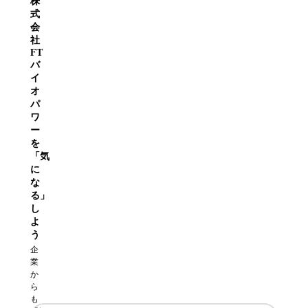
株
式
会
社
FT
バ
イ
オ
パ
ワ
ー
を
「気
に
な
る」
し
よ
う
企
業
か
ら
も