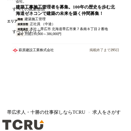
会社。
建築工事施工管理者を募集。100年の歴史を歩む北
海道ゼネコンで建築の未来を築く仲間募集！
建築施工管理
職種
エリア
正社員 （中途）
就業形態
本社：帯広市 北海道帯広市東７条南８丁目２番地
就業場所
月給210,000～386,000円
給与
萩原建設工業株式会社
掲載終了まで
295
日
帯広求人・十勝の仕事探しならTCRU
求人をさがす
›