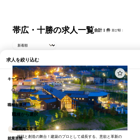
帯広・十勝の求人一覧
合計 1 件
並び順：
求人を絞り込む
キーワード
職種を選択
職種から選択
✕
建築施工管理
挑戦と創造の舞台！建築のプロとして成長する、意欲と革新の
就業形態