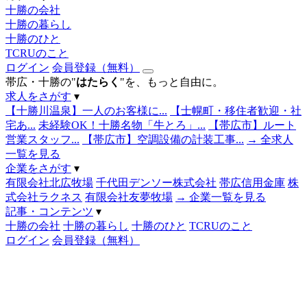
十勝の会社
十勝の暮らし
十勝のひと
TCRUのこと
ログイン
会員登録（無料）
帯広・十勝の"
はたらく
"を、もっと自由に。
求人をさがす
▾
【十勝川温泉】一人のお客様に...
【士幌町・移住者歓迎・社
宅あ...
未経験OK！十勝名物「牛とろ」...
【帯広市】ルート
営業スタッフ...
【帯広市】空調設備の計装工事...
→ 全求人
一覧を見る
企業をさがす
▾
有限会社北広牧場
千代田デンソー株式会社
帯広信用金庫
株
式会社ラクネス
有限会社友夢牧場
→ 企業一覧を見る
記事・コンテンツ
▾
十勝の会社
十勝の暮らし
十勝のひと
TCRUのこと
ログイン
会員登録（無料）