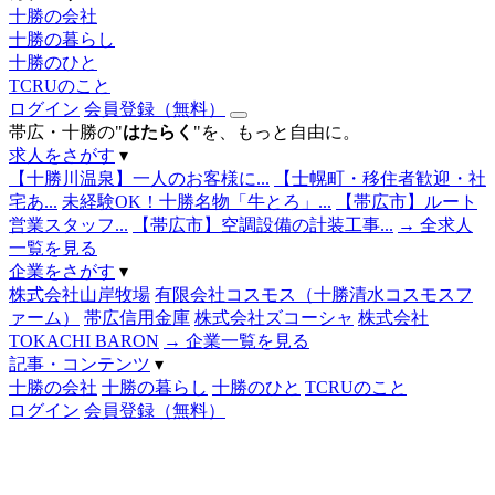
十勝の会社
十勝の暮らし
十勝のひと
TCRUのこと
ログイン
会員登録（無料）
帯広・十勝の"
はたらく
"を、もっと自由に。
求人をさがす
▾
【十勝川温泉】一人のお客様に...
【士幌町・移住者歓迎・社
宅あ...
未経験OK！十勝名物「牛とろ」...
【帯広市】ルート
営業スタッフ...
【帯広市】空調設備の計装工事...
→ 全求人
一覧を見る
企業をさがす
▾
株式会社山岸牧場
有限会社コスモス（十勝清水コスモスフ
ァーム）
帯広信用金庫
株式会社ズコーシャ
株式会社
TOKACHI BARON
→ 企業一覧を見る
記事・コンテンツ
▾
十勝の会社
十勝の暮らし
十勝のひと
TCRUのこと
ログイン
会員登録（無料）