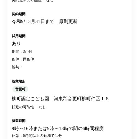
契約更新の可能性： なし
契約期間
令和9年3月31日まで 原則更新
試用期間
あり
期間：3か月
条件：同条件
給与：
就業場所
音更町
柳町認定こども園 河東郡音更町柳町仲区１６
転勤の可能性： なし
就業時間
9時～16時または9時～18時の間の6時間程度
休憩：6時間以上の勤務で45分