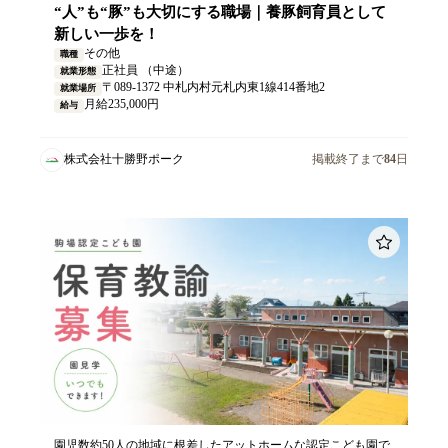
“人”も“豚”も大切にする職場｜養豚飼育員として
新しい一歩を！
その他
職種
正社員 （中途）
就業形態
〒089-1372 中札内村元札内東1線414番地2
就業場所
月給235,000円
給与
株式会社十勝野ポーク
掲載終了まで
84
日
園児数約50人の地域に根差したアットホームな認定こども園で