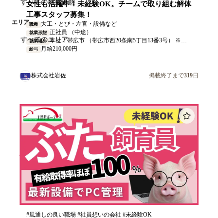
女性も活躍中！未経験OK。チームで取り組む解体
工事スタッフ募集！
エリア
大工・とび・左官・設備など
職種
正社員 （中途）
就業形態
本社：帯広市 （帯広市西20条南5丁目13番3号） ※無料駐車場あり
就業場所
月給210,000円
給与
株式会社岩佐
掲載終了まで
319
日
#風通しの良い職場 #社員想いの会社 #未経験OK