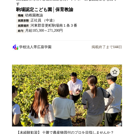
す
駒場認定こども園│保育教諭
幼稚園教諭
職種
正社員 （中途）
就業形態
河東郡音更町駒場南１条３番
就業場所
月給185,300～271,200円
給与
学校法人帯広葵学園
掲載終了まで
144
日
【未経験歓迎】 十勝で農産物買付のプロを目指しませんか？