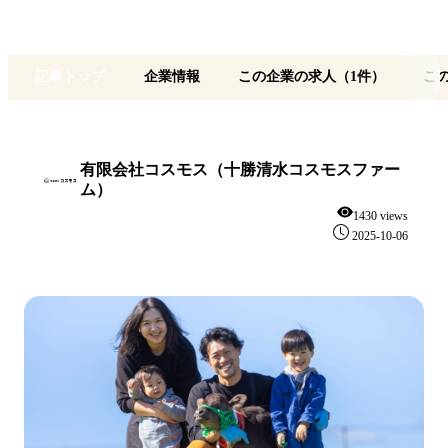
記事トップ
企業情報
この企業の求人（1件）
こ
有限会社コスモス（十勝清水コスモスファー
ム）
1430 views
2025-10-06