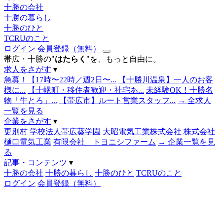
十勝の会社
十勝の暮らし
十勝のひと
TCRUのこと
ログイン
会員登録（無料）
帯広・十勝の"
はたらく
"を、もっと自由に。
求人をさがす
▾
急募！【17時〜22時／週2日〜...
【十勝川温泉】一人のお客
様に...
【士幌町・移住者歓迎・社宅あ...
未経験OK！十勝名
物「牛とろ」...
【帯広市】ルート営業スタッフ...
→ 全求人
一覧を見る
企業をさがす
▾
更別村
学校法人帯広葵学園
大昭電気工業株式会社
株式会社
樋口電気工業
有限会社 トヨニシファーム
→ 企業一覧を見
る
記事・コンテンツ
▾
十勝の会社
十勝の暮らし
十勝のひと
TCRUのこと
ログイン
会員登録（無料）