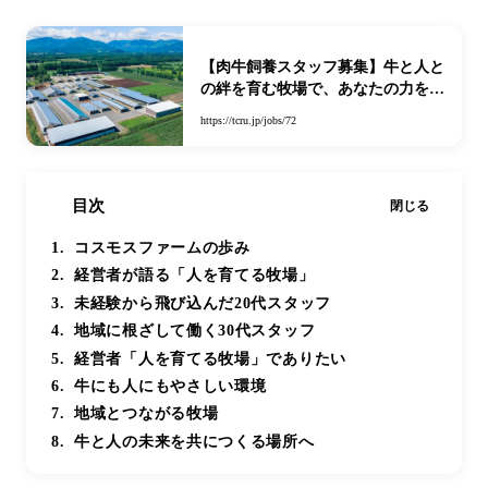
【肉牛飼養スタッフ募集】牛と人と
の絆を育む牧場で、あなたの力を貸
してください。 | 有限会社コスモス
https://tcru.jp/jobs/72
（十勝清水コスモスファーム） | 帯
広 十勝の求人・移住なら
【TCRU】北海道生活に役立つ情報
目次
閉じる
コスモスファームの歩み
経営者が語る「人を育てる牧場」
未経験から飛び込んだ20代スタッフ
地域に根ざして働く30代スタッフ
経営者「人を育てる牧場」でありたい
牛にも人にもやさしい環境
地域とつながる牧場
牛と人の未来を共につくる場所へ