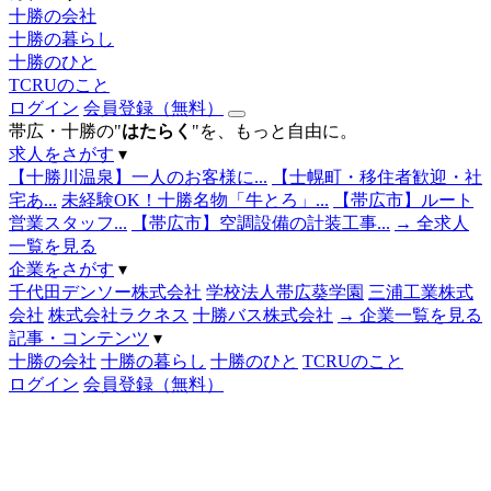
十勝の会社
十勝の暮らし
十勝のひと
TCRUのこと
ログイン
会員登録（無料）
帯広・十勝の"
はたらく
"を、もっと自由に。
求人をさがす
▾
【十勝川温泉】一人のお客様に...
【士幌町・移住者歓迎・社
宅あ...
未経験OK！十勝名物「牛とろ」...
【帯広市】ルート
営業スタッフ...
【帯広市】空調設備の計装工事...
→ 全求人
一覧を見る
企業をさがす
▾
千代田デンソー株式会社
学校法人帯広葵学園
三浦工業株式
会社
株式会社ラクネス
十勝バス株式会社
→ 企業一覧を見る
記事・コンテンツ
▾
十勝の会社
十勝の暮らし
十勝のひと
TCRUのこと
ログイン
会員登録（無料）