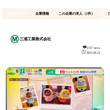
記事トップ
企業情報
この企業の求人（1件）
こ
三浦工業株式会社
1337 views
2025-04-22