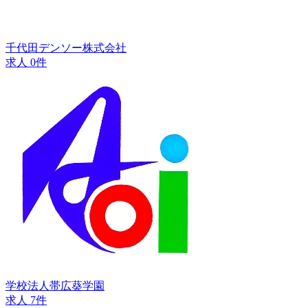
千代田デンソー株式会社
求人 0件
学校法人帯広葵学園
求人 7件