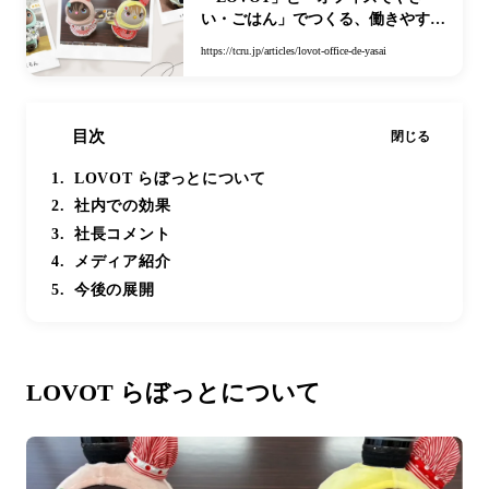
い・ごはん」でつくる、働きやすい
職場 | 三浦工業株式会社 | 帯広 十勝
https://tcru.jp/articles/lovot-office-de-yasai
の求人・移住なら【TCRU】北海道
生活に役立つ情報
目次
閉じる
LOVOT らぼっとについて
社内での効果
社長コメント
メディア紹介
今後の展開
LOVOT らぼっとについて