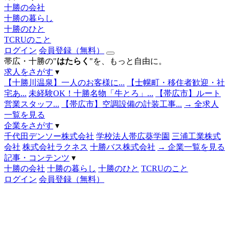
十勝の会社
十勝の暮らし
十勝のひと
TCRUのこと
ログイン
会員登録（無料）
帯広・十勝の"
はたらく
"を、もっと自由に。
求人をさがす
▾
【十勝川温泉】一人のお客様に...
【士幌町・移住者歓迎・社
宅あ...
未経験OK！十勝名物「牛とろ」...
【帯広市】ルート
営業スタッフ...
【帯広市】空調設備の計装工事...
→ 全求人
一覧を見る
企業をさがす
▾
千代田デンソー株式会社
学校法人帯広葵学園
三浦工業株式
会社
株式会社ラクネス
十勝バス株式会社
→ 企業一覧を見る
記事・コンテンツ
▾
十勝の会社
十勝の暮らし
十勝のひと
TCRUのこと
ログイン
会員登録（無料）