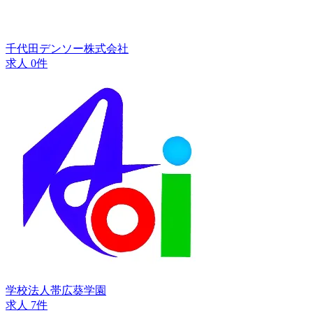
千代田デンソー株式会社
求人 0件
学校法人帯広葵学園
求人 7件