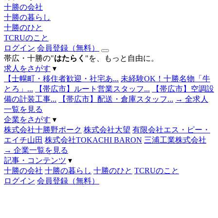
十勝の会社
十勝の暮らし
十勝のひと
TCRUのこと
ログイン
会員登録（無料）
帯広・十勝の"
はたらく
"を、もっと自由に。
求人をさがす
▾
【士幌町・移住者歓迎・社宅あ...
未経験OK！十勝名物「牛
とろ」...
【帯広市】ルート営業スタッフ...
【帯広市】空調設
備の計装工事...
【帯広市】配送・倉庫スタッフ...
→ 全求人
一覧を見る
企業をさがす
▾
株式会社十勝野ポーク
株式会社大望
有限会社エス・ピー・
エイチ山田
株式会社TOKACHI BARON
三浦工業株式会社
→ 企業一覧を見る
記事・コンテンツ
▾
十勝の会社
十勝の暮らし
十勝のひと
TCRUのこと
ログイン
会員登録（無料）