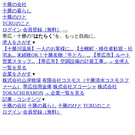
十勝の会社
十勝の暮らし
十勝のひと
TCRUのこと
ログイン
会員登録（無料）
帯広・十勝の"
はたらく
"を、もっと自由に。
求人をさがす
▾
【十勝川温泉】一人のお客様に...
【士幌町・移住者歓迎・社
宅あ...
未経験OK！十勝名物「牛とろ」...
【帯広市】ルート
営業スタッフ...
【帯広市】空調設備の計装工事...
→ 全求人
一覧を見る
企業をさがす
▾
株式会社山岸牧場
有限会社コスモス（十勝清水コスモスフ
ァーム）
帯広信用金庫
株式会社ズコーシャ
株式会社
TOKACHI BARON
→ 企業一覧を見る
記事・コンテンツ
▾
十勝の会社
十勝の暮らし
十勝のひと
TCRUのこと
ログイン
会員登録（無料）