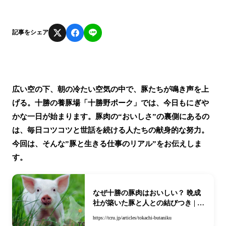
記事をシェア
広い空の下、朝の冷たい空気の中で、豚たちが鳴き声を上
げる。十勝の養豚場「十勝野ポーク」では、今日もにぎや
かな一日が始まります。豚肉の“おいしさ”の裏側にあるの
は、毎日コツコツと世話を続ける人たちの献身的な努力。
今回は、そんな”豚と生きる仕事のリアル”をお伝えしま
す。
なぜ十勝の豚肉はおいしい？ 晩成
社が築いた豚と人との結びつき | 帯
広 十勝の求人・移住なら
https://tcru.jp/articles/tokachi-butaniku
【TCRU】北海道生活に役立つ情報