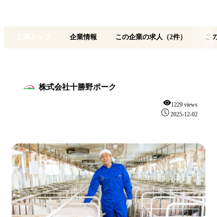
記事トップ
企業情報
この企業の求人（2件）
こ
株式会社十勝野ポーク
1229 views
2025-12-02