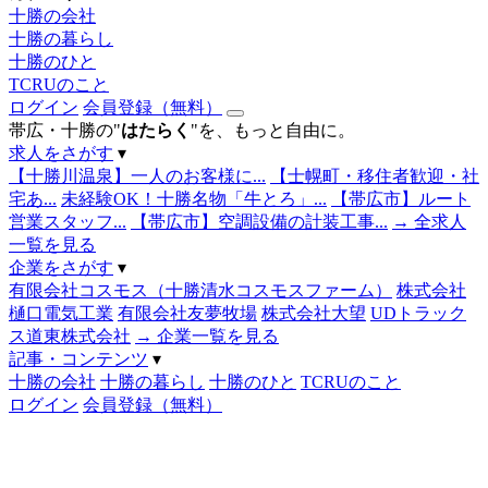
十勝の会社
十勝の暮らし
十勝のひと
TCRUのこと
ログイン
会員登録（無料）
帯広・十勝の"
はたらく
"を、もっと自由に。
求人をさがす
▾
【十勝川温泉】一人のお客様に...
【士幌町・移住者歓迎・社
宅あ...
未経験OK！十勝名物「牛とろ」...
【帯広市】ルート
営業スタッフ...
【帯広市】空調設備の計装工事...
→ 全求人
一覧を見る
企業をさがす
▾
有限会社コスモス（十勝清水コスモスファーム）
株式会社
樋口電気工業
有限会社友夢牧場
株式会社大望
UDトラック
ス道東株式会社
→ 企業一覧を見る
記事・コンテンツ
▾
十勝の会社
十勝の暮らし
十勝のひと
TCRUのこと
ログイン
会員登録（無料）