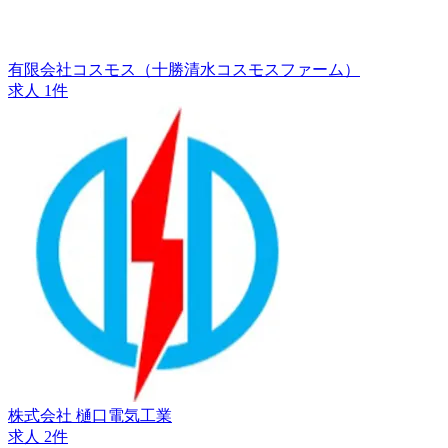
有限会社コスモス（十勝清水コスモスファーム）
求人 1件
株式会社 樋口電気工業
求人 2件