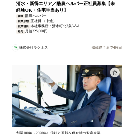
清水・新得エリア／酪農ヘルパー正社員募集【未
経験OK・住宅手当あり】
酪農ヘルパー
職種
正社員 （中途）
就業形態
本社事務所：清水町北3条3-5-1
就業場所
月給225,000円
給与
株式会社ラクネス
掲載終了まで
493
日
創業100年（2026年）信頼と革新を併せ持つ安定企業