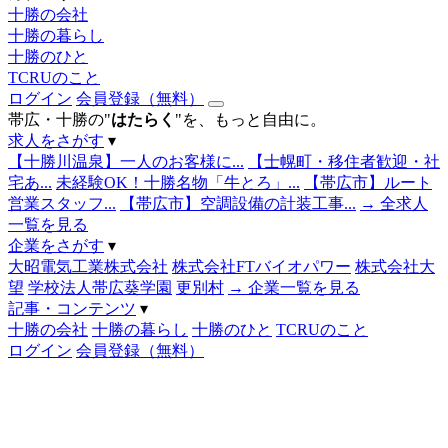
十勝の会社
十勝の暮らし
十勝のひと
TCRUのこと
ログイン
会員登録（無料）
帯広・十勝の"
はたらく
"を、もっと自由に。
求人をさがす
▾
【十勝川温泉】一人のお客様に...
【士幌町・移住者歓迎・社
宅あ...
未経験OK！十勝名物「牛とろ」...
【帯広市】ルート
営業スタッフ...
【帯広市】空調設備の計装工事...
→ 全求人
一覧を見る
企業をさがす
▾
大昭電気工業株式会社
株式会社FTバイオパワー
株式会社大
望
学校法人帯広葵学園
更別村
→ 企業一覧を見る
記事・コンテンツ
▾
十勝の会社
十勝の暮らし
十勝のひと
TCRUのこと
ログイン
会員登録（無料）