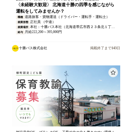
〈未経験大歓迎〉 北海道十勝の四季を感じながら
運転をしてみませんか？
道路旅客・貨物運送（ドライバー・運転手・運転士）
職種
正社員 （中途）
就業形態
本社：十勝バス本社（北海道帯広市西２３条北１丁目１番１号） ※ 路線バスの業務は十勝管内となります。
就業場所
月給222,200～395,000円
給与
十勝バス株式会社
掲載終了まで
143
日