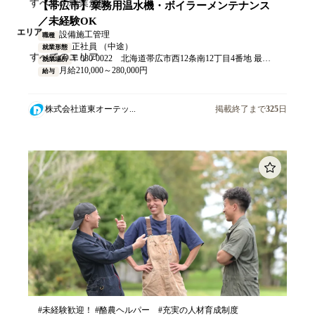
【帯広市】業務用温水機・ボイラーメンテナンス
／未経験OK
エリア
設備施工管理
職種
正社員 （中途）
就業形態
〒080-0022 北海道帯広市西12条南12丁目4番地 最寄り：JR帯広駅より徒歩15分 マイカー通勤可（無料駐車場あり）
就業場所
月給210,000～280,000円
給与
株式会社道東オーテッ...
掲載終了まで
325
日
#未経験歓迎！ #酪農ヘルパー #充実の人材育成制度