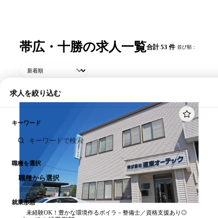
帯広・十勝の求人一覧
合計 53 件
並び順：
求人を絞り込む
キーワード
職種を選択
職種から選択
就業形態
未経験OK！豊かな環境作るボイラ－整備士／資格支援あり◎