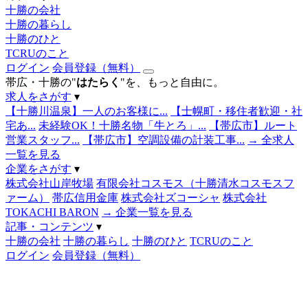
十勝の会社
十勝の暮らし
十勝のひと
TCRUのこと
ログイン
会員登録（無料）
帯広・十勝の"
はたらく
"を、もっと自由に。
求人をさがす
▾
【十勝川温泉】一人のお客様に...
【士幌町・移住者歓迎・社
宅あ...
未経験OK！十勝名物「牛とろ」...
【帯広市】ルート
営業スタッフ...
【帯広市】空調設備の計装工事...
→ 全求人
一覧を見る
企業をさがす
▾
株式会社山岸牧場
有限会社コスモス（十勝清水コスモスフ
ァーム）
帯広信用金庫
株式会社ズコーシャ
株式会社
TOKACHI BARON
→ 企業一覧を見る
記事・コンテンツ
▾
十勝の会社
十勝の暮らし
十勝のひと
TCRUのこと
ログイン
会員登録（無料）