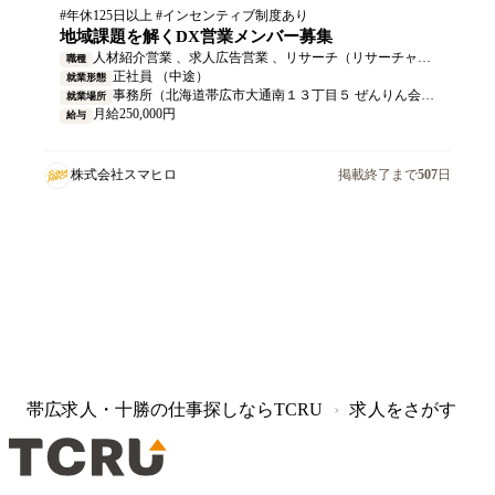
#年休125日以上 #インセンティブ制度あり
地域課題を解くDX営業メンバー募集
人材紹介営業 、求人広告営業 、リサーチ（リサーチャー）・市場調査 、事業企画・新規事業開発 、営業企画
職種
正社員 （中途）
就業形態
事務所（北海道帯広市大通南１３丁目５ ぜんりん会館 5階） ※営業先は十勝全域です。
就業場所
月給250,000円
給与
株式会社スマヒロ
掲載終了まで
507
日
帯広求人・十勝の仕事探しならTCRU
求人をさがす
›