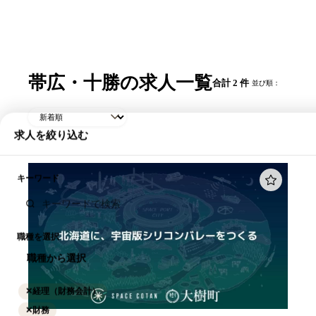
帯広・十勝の求人一覧
合計 2 件
並び順：
求人を絞り込む
キーワード
職種を選択
職種から選択
✕
経理（財務会計）
✕
財務