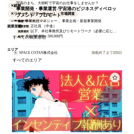
宇宙のまち、大樹町で宇宙のお仕事をしませんか？
✕
総務
事業開発・事業運営-宇宙港のビジネスディベロッ
✕
リサーチ（リサーチャー）・市場調査
プメント・プロモート
事業統括マネジャー 、事業企画・新規事業開発
職種
✕
事業統括マネジャー
正社員 （中途）
就業形態
就業形態
✕
経営企画
以下、本社事務所及びリモートワーク（必要に応じて出社） 089-2152 北海道広尾郡大樹町西本通98
就業場所
月給300,000～500,000円
給与
✕
事業企画・新規事業開発
✕
営業企画
エリア
SPACE COTAN株式会社
掲載終了まで
233
日
✕
人事（労務・給与社保）
✕
人事（人事制度）