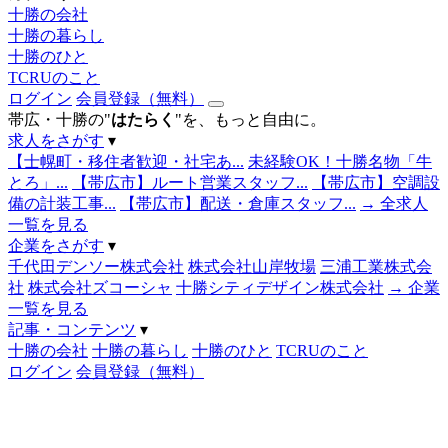
十勝の会社
十勝の暮らし
十勝のひと
TCRUのこと
ログイン
会員登録（無料）
帯広・十勝の"
はたらく
"を、もっと自由に。
求人をさがす
▾
【士幌町・移住者歓迎・社宅あ...
未経験OK！十勝名物「牛
とろ」...
【帯広市】ルート営業スタッフ...
【帯広市】空調設
備の計装工事...
【帯広市】配送・倉庫スタッフ...
→ 全求人
一覧を見る
企業をさがす
▾
千代田デンソー株式会社
株式会社山岸牧場
三浦工業株式会
社
株式会社ズコーシャ
十勝シティデザイン株式会社
→ 企業
一覧を見る
記事・コンテンツ
▾
十勝の会社
十勝の暮らし
十勝のひと
TCRUのこと
ログイン
会員登録（無料）