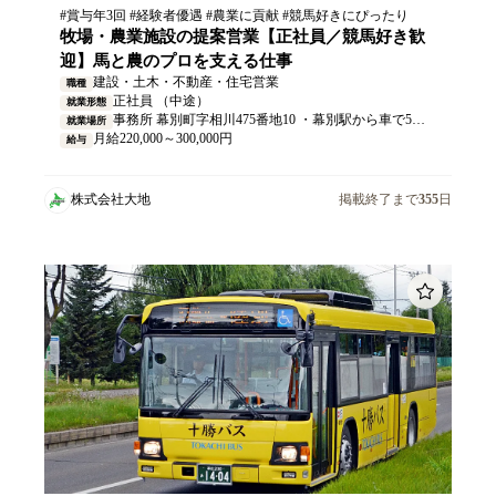
#賞与年3回 #経験者優遇 #農業に貢献 #競馬好きにぴったり
牧場・農業施設の提案営業【正社員／競馬好き歓
迎】馬と農のプロを支える仕事
建設・土木・不動産・住宅営業
職種
正社員 （中途）
就業形態
事務所 幕別町字相川475番地10 ・幕別駅から車で5分 ・マイカー通勤OK（無料駐車場あり）
就業場所
月給220,000～300,000円
給与
株式会社大地
掲載終了まで
355
日