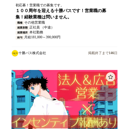
初応募！営業職での募集です。
１００周年を迎える十勝バスです！営業職の募
集！経験業種は問いません。
その他営業職
職種
正社員 （中途）
就業形態
本社勤務
就業場所
月給181,000～390,000円
給与
十勝バス株式会社
掲載終了まで
146
日