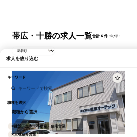
帯広・十勝の求人一覧
合計 6 件
並び順：
求人を絞り込む
キーワード
職種を選択
職種から選択
✕
建設・土木・不動産・住宅営業
✕
人材紹介営業