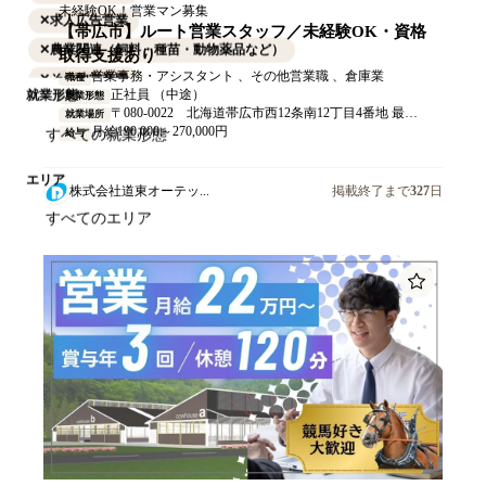
未経験OK！営業マン募集
✕
求人広告営業
【帯広市】ルート営業スタッフ／未経験OK・資格
✕
農業関連（飼料・種苗・動物薬品など）
取得支援あり
営業事務・アシスタント 、その他営業職 、倉庫業
職種
✕
その他営業職
正社員 （中途）
就業形態
就業形態
〒080-0022 北海道帯広市西12条南12丁目4番地 最寄り：JR帯広駅より徒歩15分 マイカー通勤可（無料駐車場あり）
就業場所
月給190,000～270,000円
給与
エリア
株式会社道東オーテッ...
掲載終了まで
327
日