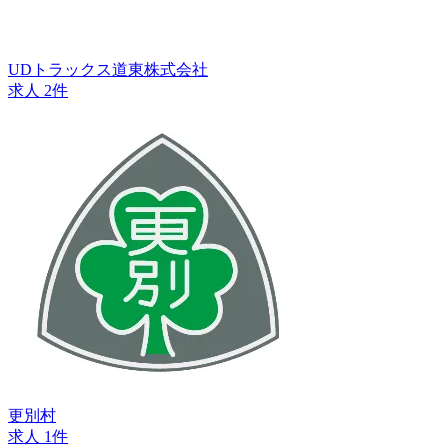
UDトラックス道東株式会社
求人 2件
更別村
求人 1件