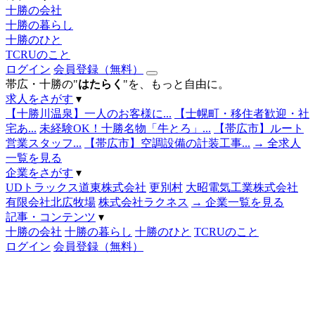
十勝の会社
十勝の暮らし
十勝のひと
TCRUのこと
ログイン
会員登録（無料）
帯広・十勝の"
はたらく
"を、もっと自由に。
求人をさがす
▾
【十勝川温泉】一人のお客様に...
【士幌町・移住者歓迎・社
宅あ...
未経験OK！十勝名物「牛とろ」...
【帯広市】ルート
営業スタッフ...
【帯広市】空調設備の計装工事...
→ 全求人
一覧を見る
企業をさがす
▾
UDトラックス道東株式会社
更別村
大昭電気工業株式会社
有限会社北広牧場
株式会社ラクネス
→ 企業一覧を見る
記事・コンテンツ
▾
十勝の会社
十勝の暮らし
十勝のひと
TCRUのこと
ログイン
会員登録（無料）