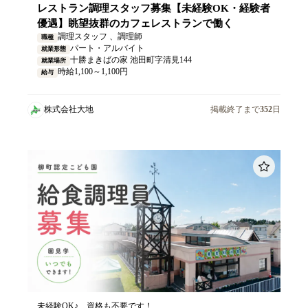
レストラン調理スタッフ募集【未経験OK・経験者
優遇】眺望抜群のカフェレストランで働く
調理スタッフ 、調理師
職種
パート・アルバイト
就業形態
十勝まきばの家 池田町字清見144
就業場所
時給1,100～1,100円
給与
株式会社大地
掲載終了まで
352
日
未経験OK♪ 資格も不要です！