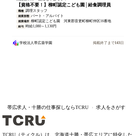
【資格不要！】柳町認定こども園│給食調理員
調理スタッフ
職種
パート・アルバイト
就業形態
柳町認定こども園 河東郡音更町柳町仲区16番地
就業場所
時給1,080～1,130円
給与
学校法人帯広葵学園
掲載終了まで
143
日
帯広求人・十勝の仕事探しならTCRU
求人をさがす
›
TCRU（ティクル）は、北海道十勝・帯広エリアに特化した