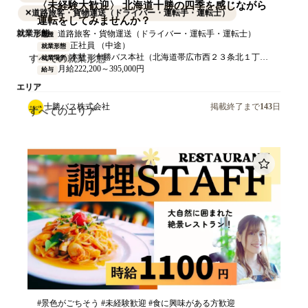
〈未経験大歓迎〉 北海道十勝の四季を感じながら
✕
道路旅客・貨物運送（ドライバー・運転手・運転士）
運転をしてみませんか？
道路旅客・貨物運送（ドライバー・運転手・運転士）
就業形態
職種
正社員 （中途）
就業形態
本社：十勝バス本社（北海道帯広市西２３条北１丁目１番１号） ※ 路線バスの業務は十勝管内となります。
就業場所
月給222,200～395,000円
給与
エリア
十勝バス株式会社
掲載終了まで
143
日
#景色がごちそう #未経験歓迎 #食に興味がある方歓迎