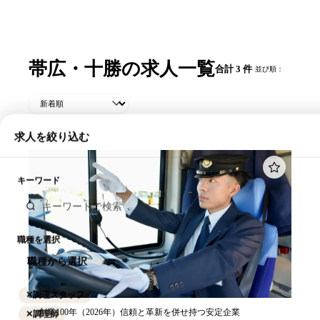
帯広・十勝の求人一覧
合計 3 件
並び順：
求人を絞り込む
キーワード
職種を選択
職種から選択
✕
調理スタッフ
創業100年（2026年）信頼と革新を併せ持つ安定企業
✕
調理師