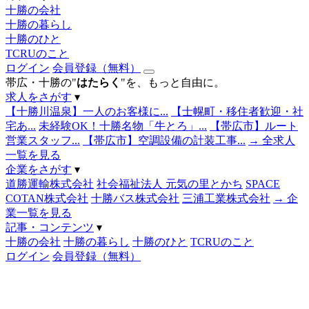
十勝の会社
十勝の暮らし
十勝のひと
TCRUのこと
ログイン
会員登録（無料）
帯広・十勝の"
はたらく
"を、もっと自由に。
求人をさがす
▾
【十勝川温泉】一人のお客様に...
【士幌町・移住者歓迎・社
宅あ...
未経験OK！十勝名物「牛とろ」...
【帯広市】ルート
営業スタッフ...
【帯広市】空調設備の計装工事...
→ 全求人
一覧を見る
企業をさがす
▾
道勝運輸株式会社
社会福祉法人 元気の里とかち
SPACE
COTAN株式会社
十勝バス株式会社
三浦工業株式会社
→ 企
業一覧を見る
記事・コンテンツ
▾
十勝の会社
十勝の暮らし
十勝のひと
TCRUのこと
ログイン
会員登録（無料）