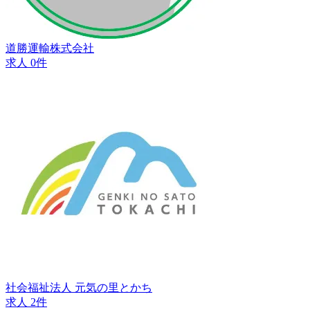
道勝運輸株式会社
求人 0件
社会福祉法人 元気の里とかち
求人 2件