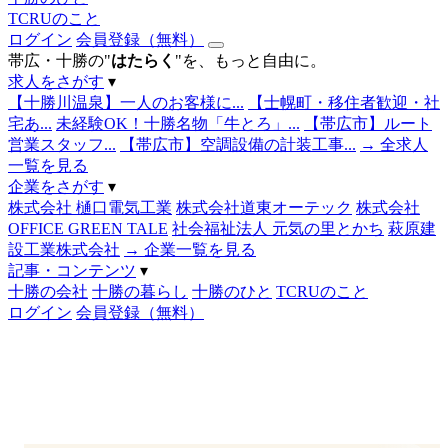
TCRUのこと
ログイン
会員登録（無料）
帯広・十勝の"
はたらく
"を、もっと自由に。
求人をさがす
▾
【十勝川温泉】一人のお客様に...
【士幌町・移住者歓迎・社
宅あ...
未経験OK！十勝名物「牛とろ」...
【帯広市】ルート
営業スタッフ...
【帯広市】空調設備の計装工事...
→ 全求人
一覧を見る
企業をさがす
▾
株式会社 樋口電気工業
株式会社道東オーテック
株式会社
OFFICE GREEN TALE
社会福祉法人 元気の里とかち
萩原建
設工業株式会社
→ 企業一覧を見る
記事・コンテンツ
▾
十勝の会社
十勝の暮らし
十勝のひと
TCRUのこと
ログイン
会員登録（無料）