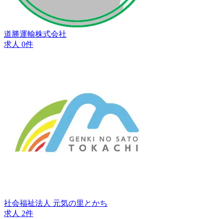
道勝運輸株式会社
求人 0件
社会福祉法人 元気の里とかち
求人 2件