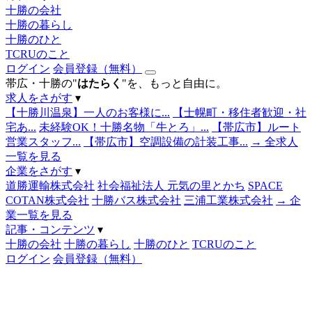
十勝の会社
十勝の暮らし
十勝のひと
TCRUのこと
ログイン
会員登録（無料）
帯広・十勝の"
はたらく
"を、もっと自由に。
求人をさがす
▾
【十勝川温泉】一人のお客様に...
【士幌町・移住者歓迎・社
宅あ...
未経験OK！十勝名物「牛とろ」...
【帯広市】ルート
営業スタッフ...
【帯広市】空調設備の計装工事...
→ 全求人
一覧を見る
企業をさがす
▾
道勝運輸株式会社
社会福祉法人 元気の里とかち
SPACE
COTAN株式会社
十勝バス株式会社
三浦工業株式会社
→ 企
業一覧を見る
記事・コンテンツ
▾
十勝の会社
十勝の暮らし
十勝のひと
TCRUのこと
ログイン
会員登録（無料）