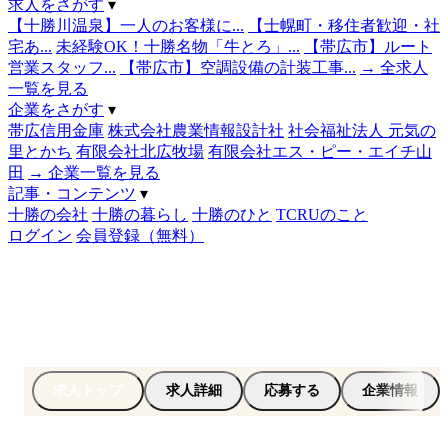
求人をさがす
▾
【十勝川温泉】一人のお客様に...
【士幌町・移住者歓迎・社
宅あ...
未経験OK！十勝名物「牛とろ」...
【帯広市】ルート
営業スタッフ...
【帯広市】空調設備の計装工事...
→ 全求人
一覧を見る
企業をさがす
▾
帯広信用金庫
株式会社農業情報設計社
社会福祉法人 元気の
里とかち
有限会社北広牧場
有限会社エス・ピー・エイチ山
田
→ 企業一覧を見る
記事・コンテンツ
▾
十勝の会社
十勝の暮らし
十勝のひと
TCRUのこと
ログイン
会員登録（無料）
求人トップ
求人詳細
応募する
企業情報