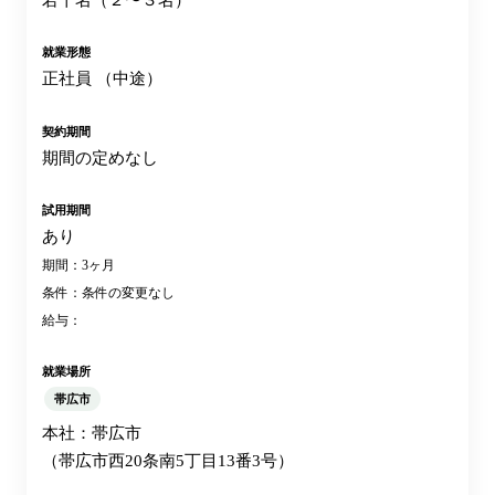
若干名（２〜３名）
就業形態
正社員 （中途）
契約期間
期間の定めなし
試用期間
あり
期間：3ヶ月
条件：条件の変更なし
給与：
就業場所
帯広市
本社：帯広市
（帯広市西20条南5丁目13番3号）