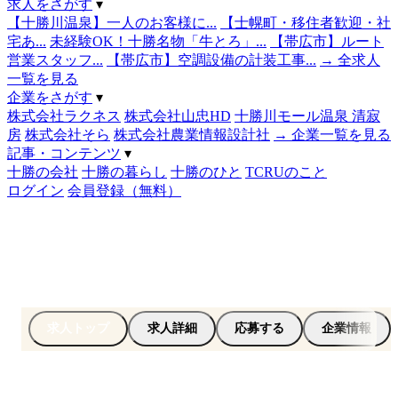
求人をさがす
▾
【十勝川温泉】一人のお客様に...
【士幌町・移住者歓迎・社
宅あ...
未経験OK！十勝名物「牛とろ」...
【帯広市】ルート
営業スタッフ...
【帯広市】空調設備の計装工事...
→ 全求人
一覧を見る
企業をさがす
▾
株式会社ラクネス
株式会社山忠HD
十勝川モール温泉 清寂
房
株式会社そら
株式会社農業情報設計社
→ 企業一覧を見る
記事・コンテンツ
▾
十勝の会社
十勝の暮らし
十勝のひと
TCRUのこと
ログイン
会員登録（無料）
求人トップ
求人詳細
応募する
企業情報