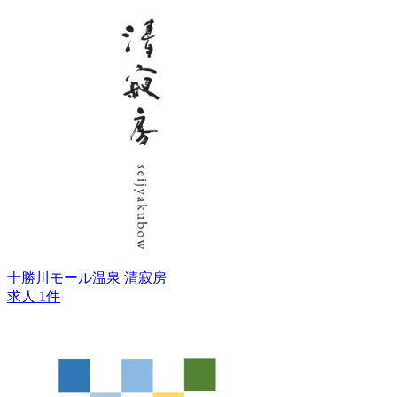
十勝川モール温泉 清寂房
求人 1件