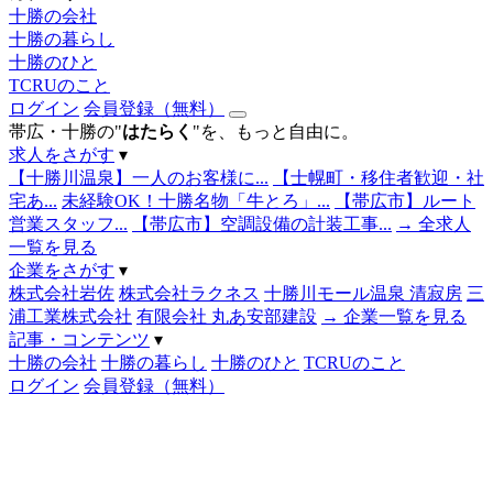
十勝の会社
十勝の暮らし
十勝のひと
TCRUのこと
ログイン
会員登録（無料）
帯広・十勝の"
はたらく
"を、もっと自由に。
求人をさがす
▾
【十勝川温泉】一人のお客様に...
【士幌町・移住者歓迎・社
宅あ...
未経験OK！十勝名物「牛とろ」...
【帯広市】ルート
営業スタッフ...
【帯広市】空調設備の計装工事...
→ 全求人
一覧を見る
企業をさがす
▾
株式会社岩佐
株式会社ラクネス
十勝川モール温泉 清寂房
三
浦工業株式会社
有限会社 丸あ安部建設
→ 企業一覧を見る
記事・コンテンツ
▾
十勝の会社
十勝の暮らし
十勝のひと
TCRUのこと
ログイン
会員登録（無料）